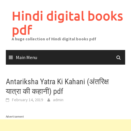
Skip
to
Hindi digital books
content
pdf
A huge collection of Hindi digital books pdf
Main Menu
Antariksha Yatra Ki Kahani (अंतरिक्ष
यात्रा की कहानी) pdf
February 14, 2019
admin
Advertisement