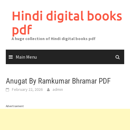
Skip
to
Hindi digital books
content
pdf
A huge collection of Hindi digital books pdf
Main Menu
Anugat By Ramkumar Bhramar PDF
February 22, 2026
admin
Advertisement