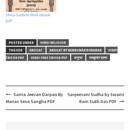
Shiva-Sanhita Hindi ebook
pdf
POSTED UNDER
HINDI RELIGION
TAGGED
ANUGAT
ANUGAT BY RAMKUMAR BHRAMAR
HINDI
EBOOK PDF
HINDI FREE EBOOK PDF
अनुगत
रामकुमार भ्रमर
Post
Santa Jeevan Darpan By
Sanjeevani Sudha by Swami
navigation
Manav Seva Sangha PDF
Ram Sukh Das PDF