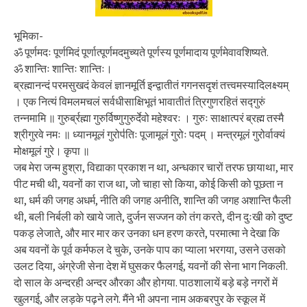
भूमिका-
ॐ पूर्णमदः पूर्णमिदं पूर्णात्पूर्णमदमुच्यते पूर्णस्य पूर्णमादाय पूर्णमेवावशिष्यते.
ॐ शान्तिः शान्तिः शान्तिः।
ब्रह्मानन्दं परमसुखदं केवलं ज्ञानमूर्ति इन्द्वातीतं गगनसदृशं तत्त्वमस्यादिलक्ष्यम्
। एक नित्यं विमलमचलं सर्वधीसाक्षिभूतं भावातीतं त्रिगुणरहितं सद्गुरुं
तन्नमामि ॥ गुरुर्ब्रह्मा गुरुर्विष्णुगुरुर्देवो महेश्वरः । गुरुः साक्षात्परं ब्रह्म तस्मै
श्रीगुरवे नमः ॥ ध्यानमूलं गुरोप॑तिः पूजामूलं गुरोः पदम् । मन्त्रमूलं गुरोर्वाक्यं
मोक्षमूलं गुरे। कृपा ॥
जब मेरा जन्म हुश्रा, विद्याका प्रकाश न था, अन्धकार चारों तरफ छायाथा, मार
पीट मची थी, यवनों का राज था, जो चाहा सो किया, कोई किसी को पूछता न
था, धर्म की जगह अधर्म, नीति की जगह अनीति, शान्ति की जगह अशान्ति फैली
थी, बली निर्बली को खाये जाते, दुर्जन सज्जन को तंग करते, दीन दुःखी को दुष्ट
पकड़ लेजाते, और मार मार कर उनका धन हरण करते, परमात्मा ने देखा कि
अब यवनों के पूर्व कर्मफल दे चुके, उनके पाप का प्याला भरगया, उसने उसको
उलट दिया, अंग्रेजी सेना देश में घुसकर फैलगई, यवनों की सेना भाग निकली.
दो साल के अन्दरही अन्दर औरका और होगया. पाठशालायें बड़े बड़े नगरों में
खुलगई, और लड़के पढ़ने लगे. मैंने भी अपना नाम अकबरपुर के स्कूल में