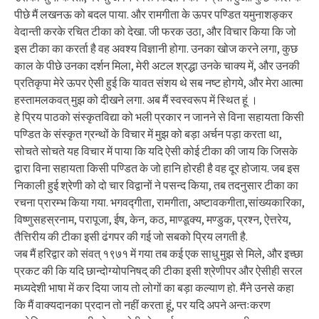
पीछे मैं लखनऊ को बदल पाया. और रामगीता के ऊपर पण्डित यमुनाशङ्कर
वेदान्ती करके रचित टीका को देखा. जी फरक उठा, और विचार किया कि जो
इस टीका का करर्ता है वह अवश्य विज्ञानी होगा. उनका खोज करने लगा, कुछ
काल के पीछे उनका दर्शन मिला, मेरी अटल श्रद्धा उनके चाक्य में, और उनकी
प्रतिकृपा मेरे ऊपर ऐसी हुई कि यावत संशय थे सब नष्ट होगये, और मेरा आत्मा
हस्तामलकवत् मुझ को दीखने लगा. अब मैं स्वस्वरूप में स्थित हूं ।
हे प्रिय पाठको संस्कृतविद्या को भली प्रकार न जानने से विना सहायता किसी
पण्डित के संस्कृत ग्रन्थों के विचार में मुझ को बड़ा अर्चन पड़ा करता था,
सोचते सोचते यह विचार में पाया कि यदि ऐसी कोई टीका की जाय कि जिसके
द्वारा विना सहायता किसी पण्डित के जो हानि होरही है वह दूर होजाय. जब इस
निकाली हुई श्रेणी को दो चार विद्वानों ने पसन्द किया, तब तदनुसार टीका का
रचना प्रारम्भ किया गया. भगवद्गीता, रामगीता, अष्टावकगीता,सांख्यकारिका,
विष्णुसहस्रनाम, परापूजा, ईष, केन, कठ, माण्डूक्य, मण्डुक, प्रश्न, ऐत्तरेय,
तैत्तिरीय की टीका इसी ढंगपर की गई जो सबको प्रिय लगती है.
जब मैं हरिद्वार को संवत् १९७१ में गया तब कई एक साधु मुझ से मिले, और इच्छा
प्रकट की कि यदि छान्दोग्योपनिषद् की टीका इसी श्रेणीपर और ऐसीही सरल
मध्यदेशी भाषा में कर दिया जाय तो लोगों का बड़ा कल्याण हो. मैंने उनसे कहा
कि मैं वाक्यदानका प्रदान तो नहीं करता हूं, पर यदि अपने अन्तःकरण