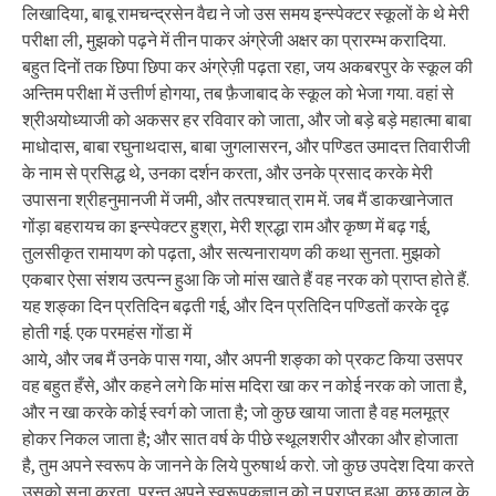
लिखादिया, बाबू रामचन्द्रसेन वैद्य ने जो उस समय इन्स्पेक्टर स्कूलों के थे मेरी
परीक्षा ली, मुझको पढ़ने में तीन पाकर अंग्रेजी अक्षर का प्रारम्भ करादिया.
बहुत दिनों तक छिपा छिपा कर अंग्रेज़ी पढ़ता रहा, जय अकबरपुर के स्कूल की
अन्तिम परीक्षा में उत्तीर्ण होगया, तब फ़ैजाबाद के स्कूल को भेजा गया. वहां से
श्रीअयोध्याजी को अकसर हर रविवार को जाता, और जो बड़े बड़े महात्मा बाबा
माधोदास, बाबा रघुनाथदास, बाबा जुगलासरन, और पण्डित उमादत्त तिवारीजी
के नाम से प्रसिद्ध थे, उनका दर्शन करता, और उनके प्रसाद करके मेरी
उपासना श्रीहनुमानजी में जमी, और तत्पश्चात् राम में. जब मैं डाकखानेजात
गोंड़ा बहरायच का इन्स्पेक्टर हुश्रा, मेरी श्रद्धा राम और कृष्ण में बढ़ गई,
तुलसीकृत रामायण को पढ़ता, और सत्यनारायण की कथा सुनता. मुझको
एकबार ऐसा संशय उत्पन्न हुआ कि जो मांस खाते हैं वह नरक को प्राप्त होते हैं.
यह शङ्का दिन प्रतिदिन बढ़ती गई, और दिन प्रतिदिन पण्डितों करके दृढ़
होती गई. एक परमहंस गोंडा में
आये, और जब मैं उनके पास गया, और अपनी शङ्का को प्रकट किया उसपर
वह बहुत हँसे, और कहने लगे कि मांस मदिरा खा कर न कोई नरक को जाता है,
और न खा करके कोई स्वर्ग को जाता है; जो कुछ खाया जाता है वह मलमूत्र
होकर निकल जाता है; और सात वर्ष के पीछे स्थूलशरीर औरका और होजाता
है, तुम अपने स्वरूप के जानने के लिये पुरुषार्थ करो. जो कुछ उपदेश दिया करते
उसको सुना करता, परन्तु अपने स्वरूपकज्ञान को न प्राप्त हुआ. कुछ काल के