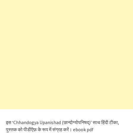
इस ‘Chhandogya Upanishad (छान्दोग्योपनिषद्)’ साथ हिंदी टीका,
पुस्तक को पीडीऍफ़ के रूप में संग्रह करें। ebook pdf