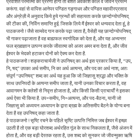
प्रवेशित परमात्मा की प्रेरणा होगी तो बशर्त अवकाश काल व जीवन प्रयत्न
करूंगा. वहां से वापिस आनेपर पण्डित गङ्गाधर और पण्डित महावीरप्रसाद
और अंग्रेज़ी में अनुवाद किये हुये ग्रन्थों की सहायता करके छान्दोग्योपनिषद्
की टीका की, निर्विन समाप्ति हुई. जिसके लिये मैं ईश्वर को धन्यवाद देता हूं, हे
पाठकजनो ! जैसे सामवेद गान करके पढ़ा जाता है, वैसेही यह छान्दोग्योपनिषद्
भी गाकर पढ़ाजाता है वह बाह्यफल स्वर्गादिक को देता है, और यह अभ्यन्तर
फल ब्रह्मज्ञान उत्पन्न करके जीवात्मा को अजर अमर बना देता है, और जीव
ईश्वर के भेदको हटाकर दोनों को ऐक्य कर देता है.
हे पाठकजनो ! शङ्कराचार्यजी ने उपनिषद् का अर्थ इस प्रकार किया है, “उप,
नि, षद्” उपका अर्थ समीप, नि का अर्थ अत्यन्त, और पद का अर्थ नाश, अतः
संपूर्ण “उपनिषद्” शब्द का अर्थ यह हुआ कि जो जिज्ञासु श्रद्धा और भक्ति के
साथ उपनिपदों के अत्यन्त समीप जाता है, यानी उनका विचार करता है, वह
आवागमन के क्लेशों से निवृत्त होजाता है, और किंसी किसी प्राचार्यों ने इसका
अर्थ ऐसा भी किया है. उप=समीप, नि=अत्यन्त, और पद-बैठना, यानी जो
जिज्ञासु को अध्ययन अध्यापन के द्वारा ब्रह्म के अतिसमीप बैठने के योग्य बना
देता है वह उपनिषद् कहा जाता है.
हे पाठकजनो ! सृष्टि रचने के पहिले सृष्टि उत्पत्ति निमित्त जब ईश्वर में इच्छा
उठती है तो एक बड़ा घोरशब्द अर्थरहित गूंज के साथ निकलता है, जैसे अंजन में
होता है, और वह बड़ी देरतक रहता है, उस शब्द को सुनकर जो जीवन्मुक्त ऋषि