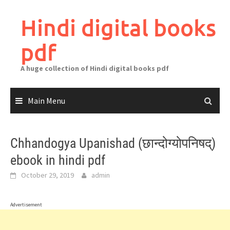
Skip
to
Hindi digital books
content
pdf
A huge collection of Hindi digital books pdf
Main Menu
Chhandogya Upanishad (छान्दोग्योपनिषद्)
ebook in hindi pdf
October 29, 2019
admin
Advertisement