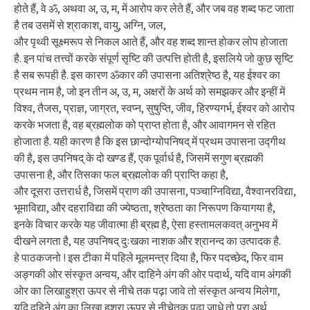
होते हैं, वे ॐ, अथवा अ, उ, म, में आरोप कर लेते हैं, और जब वह शब्द फट जाता
है तब उसमें से श्राकाश, वायु, अग्नि, जल,
और पृथ्वी सूक्ष्मरूप से निकल आते हैं, और वह शब्द शान्त होकर लोप होजाता
है. इन पांच तत्त्वों करके संपूर्ण सृष्टि की उत्पत्ति होती है, इसलिये जो कुछ सृष्टि
है सब रूपही है. इस कारण ॐकार की उपासना अतिश्रेष्ठ है, यह ईश्वर का
प्रथम नाम है, जो इन तीन अ, उ, म, अक्षरों के अर्थ को समझकर और इन्हीं में
विश्व, तैजस, प्राज्ञ, जाग्रत, स्वप्न, सुषुप्ति, जीव, हिरण्यगर्भ, ईश्वर को आरोप
करके भजता है, वह ब्रह्मलोक को प्राप्त होता है, और आवागमन से रहित
होजाता है. यही कारण है कि इस छान्दोग्योपनिषद् में प्रथम उपासना उद्गीथ
की है, इस उपनिषद् के दो खण्ड हैं, एक पूर्वार्ध है, जिसमें सगुण ब्रह्मकी
उपासना है, और तिसका फल ब्रह्मलोक की प्राप्ति कहा है,
और दूसरा उत्तरार्ध है, जिसमें प्राण की उपासना, पञ्चाग्निविद्या, वैश्वानरविद्या,
भूमाविद्या, और दहराविद्या की ज्येष्ठता, श्रेष्ठता का निरूपण कियागया है,
इनके विचार करके यह जीवात्मा ही ब्रह्म है, ऐसा हस्तामलकवत् अनुभव में
दीखने लगता है, यह उपनिषद् दुःखका नाशक और श्रानन्द का उत्पादक है.
हे पाठकजनो ! इस टीका में पहिले मूलमन्त्र दिया है, फिर पदच्छेद, फिर वाम
अङ्गकी ओर संस्कृत अन्वय, और दाहिने अंग की ओर पदार्थ, यदि वाम अंगकी
ओर का लिखाहुश्रा ऊपर से नीचे तक पढ़ा जावे तो संस्कृत अन्वय मिलेगा,
यदि दहिने अंग का लिखा हुश्रा ऊपर से नीचेतक पढ़ा जाधे तो पूरा अर्थ