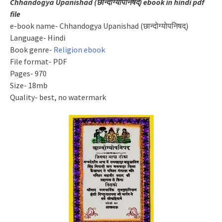
Chhandogya Upanishad (छान्दोग्योपनिषद्) ebook in
hindi
pdf
file
e-book name- Chhandogya Upanishad (छान्दोग्योपनिषद्)
Language- Hindi
Book genre-
Religion ebook
File format- PDF
Pages- 970
Size- 18mb
Quality- best, no watermark