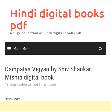
Skip
to
Hindi digital books
content
pdf
A huge collection of Hindi digital books pdf
Main Menu
Dampatya Vigyan by Shiv Shankar
Mishra digital book
September 28, 2016
admin
Advertisement