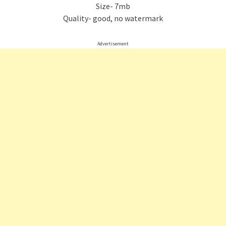
Size- 7mb
Quality- good, no watermark
Advertisement