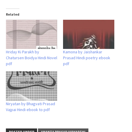
Related
Hriday Ki Parakh by
Kamona by Jaishankar
Chatursen Boidya Hindi Novel
Prasad Hindi poetry ebook
pdf
pdf
Niryatan by Bhagvati Prasad
Vajpai Hindi ebook to pdf
POSTED UNDER
ANANTA PRASAD VIDYARTHI