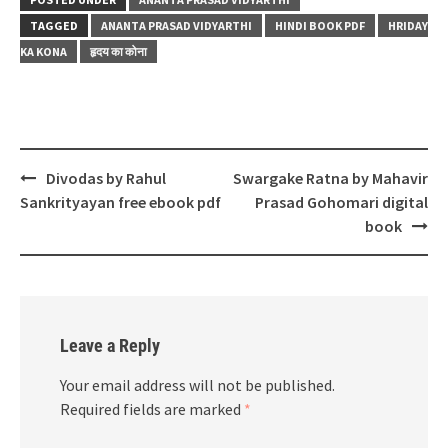
TAGGED
ANANTA PRASAD VIDYARTHI
HINDI BOOK PDF
HRIDAY
KA KONA
हृदय का कोना
Post
Divodas by Rahul
Swargake Ratna by Mahavir
navigation
Sankrityayan free ebook pdf
Prasad Gohomari digital
book
Leave a Reply
Your email address will not be published.
Required fields are marked
*