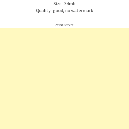
Size- 34mb
Quality- good, no watermark
Advertisement