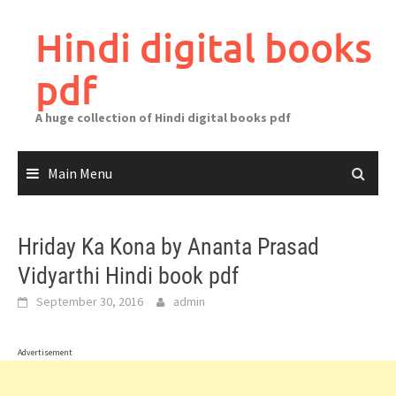
Skip
to
Hindi digital books
content
pdf
A huge collection of Hindi digital books pdf
Main Menu
Hriday Ka Kona by Ananta Prasad
Vidyarthi Hindi book pdf
September 30, 2016
admin
Advertisement