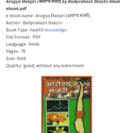
Arogya Manjiri (आरोग्य मंजरी) by Bedprakash Shastri Hindi
ebook pdf
e-book name- Arogya Manjiri (आरोग्य मंजरी)
Author- Bedprakash Shastri
Book Type- health
knowledge
File Format- PDF
Language- Hindi
Pages- 78
Size- 6mb
Quality- good, without any watermark