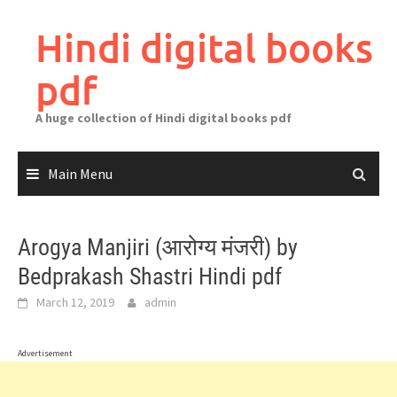
Skip
to
Hindi digital books
content
pdf
A huge collection of Hindi digital books pdf
Main Menu
Arogya Manjiri (आरोग्य मंजरी) by
Bedprakash Shastri Hindi pdf
March 12, 2019
admin
Advertisement