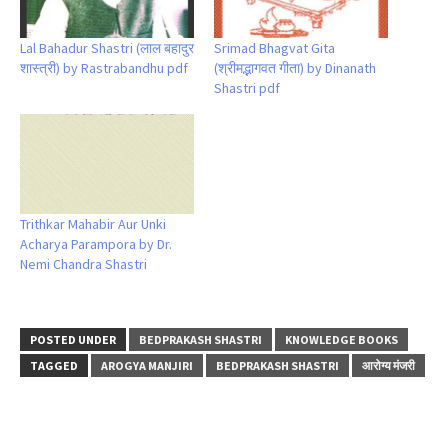
Lal Bahadur Shastri (लाल बहादुर
Srimad Bhagvat Gita
शास्त्री) by Rastrabandhu pdf
(श्रीमद्भागवत गीता) by Dinanath
Shastri pdf
Trithkar Mahabir Aur Unki
Acharya Parampora by Dr.
Nemi Chandra Shastri
POSTED UNDER
BEDPRAKASH SHASTRI
KNOWLEDGE BOOKS
TAGGED
AROGYA MANJIRI
BEDPRAKASH SHASTRI
आरोग्य मंजरी