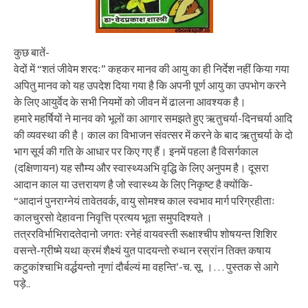
कुछ बातें-
वेदों में “शतं जीवेम शरदः” कहकर मानव की आयु का ही निर्देश नहीं किया गया
अपितु मानव को यह उपदेश दिया गया है कि अपनी पूर्ण आयु का उपभोग करने
के लिए आयुर्वेद के सभी नियमों को जीवन में ढालना आवश्यक है।
हमारे महर्षियों ने मानव को भूलों का आगार समझते हुए ऋतुचर्या-दिनचर्या आदि
की व्यवस्था की है। काल का विभाजन संवत्सर में करने के बाद ऋतुचर्या के दो
भाग सूर्य की गति के आधार पर किए गए हैं। इनमें पहला है विसर्गकाल
(दक्षिणायन) यह सौम्य और स्वास्थ्यअभि वृद्धि के लिए अनुपम है। दूसरा
आदान काल या उत्तरायण है जो स्वास्थ्य के लिए निकृष्ट है क्योंकि-
“आदानं पुनराग्नेयं तावेतवर्क, वायु सोमश्च काल स्वभाव मार्ग परिग्रहीताः
कालचुरसो देहावना निवृत्ति प्रत्यय भूता समुपदिश्यते ।
तत्ररविर्भाभिरादतेदानो जगतः रनेहं वायवस्ती रूक्षाश्चीप शोषयन्त शिशिर
वसन्ते-ग्रीष्मे यथा क्रमं शैक्ष्यं युत पादयन्तो रुथान रस्रांन तिक्त कषाय
कटुकांश्चाभि वर्द्धयन्तो नृणां दौर्बल्यं मा वहन्ति’-च. सू. ।… पुस्तक से आगे
पड़े..