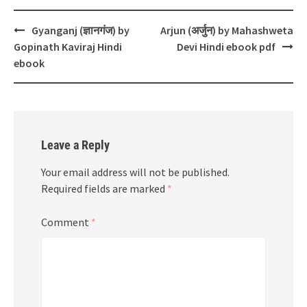
Post
Gyanganj (ज्ञानगंज) by
Arjun (अर्जुन) by Mahashweta
navigation
Gopinath Kaviraj Hindi
Devi Hindi ebook pdf
ebook
Leave a Reply
Your email address will not be published.
Required fields are marked
*
Comment
*