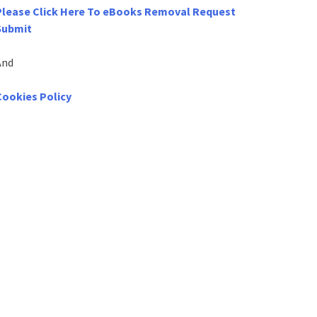
Please Click Here To eBooks Removal Request
Submit
And
Cookies Policy