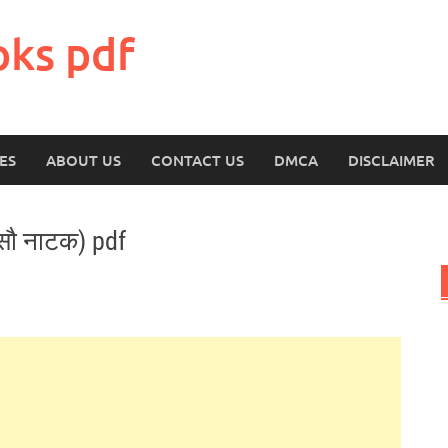
oks pdf
ES
ABOUT US
CONTACT US
DMCA
DISCLAIMER
 सौ नाटक) pdf