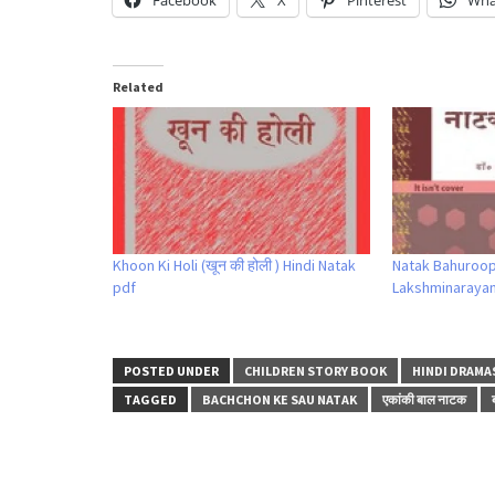
Facebook
X
Pinterest
Wha
Related
Khoon Ki Holi (खून की होली ) Hindi Natak
Natak Bahuroopi
pdf
Lakshminarayan L
POSTED UNDER
CHILDREN STORY BOOK
HINDI DRAMA
TAGGED
BACHCHON KE SAU NATAK
एकांकी बाल नाटक