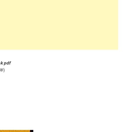
ok pdf
खक)