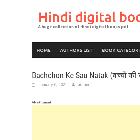
Skip
to
Hindi digital bo
content
A huge collection of Hindi digital books pdf
HOME
AUTHORS LIST
BOOK CATEGORI
Bachchon Ke Sau Natak (बच्चों की
January 6, 2021
admin
Advertisement