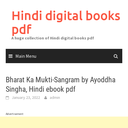
Skip
to
Hindi digital books
content
pdf
A huge collection of Hindi digital books pdf
Main Menu
Bharat Ka Mukti-Sangram by Ayoddha
Singha, Hindi ebook pdf
January 23, 2022
admin
Advertisement