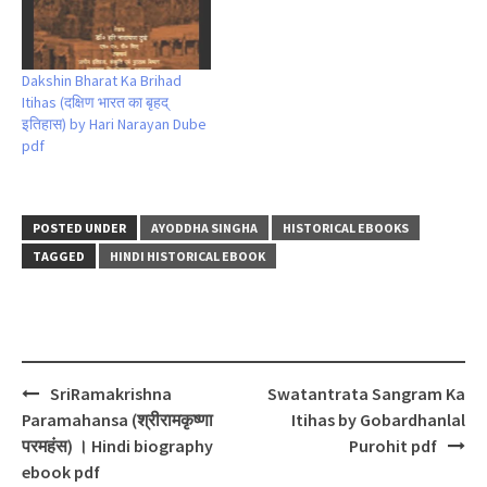
Dakshin Bharat Ka Brihad
Itihas (दक्षिण भारत का बृहद्
इतिहास) by Hari Narayan Dube
pdf
POSTED UNDER
AYODDHA SINGHA
HISTORICAL EBOOKS
TAGGED
HINDI HISTORICAL EBOOK
Post
SriRamakrishna
Swatantrata Sangram Ka
navigation
Paramahansa (श्रीरामकृष्णा
Itihas by Gobardhanlal
परमहंस) । Hindi biography
Purohit pdf
ebook pdf