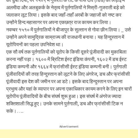
को डुबा दिया, पर १५०९ में गुजरात के तट के पास दीव (डिउ) की लड़ाई में
अलमीदा और अलबुकर्क के नेतृत्व में पुर्तगालियों ने मिस्री-गुजराती बड़े को
जलाकर लूट लिया। इसके बाद जहाँ-तहाँ अरबों के जहाजों को नष्ट कर
उन्होंने हिन्द महासागर पर अपना एकछत्र राज कायम कर लिया।
नवम्बर १५१० में पुर्तगालियों ने बीजापुर के सुल्तान से गोवा छीन लिया।
_
उसे
उन्होंने अपने सामुद्रिक साम्राज्य की राजधानी बनाया। यह हिन्दुस्तान में
यूरोपियनों का पहला उपनिवेश था।
एक सौ वर्ष तक पुर्तगालियों को यूरोप के किसी दूसरे पूंजीवादी का मुकाबिला
करना नहीं पड़ा। १६०० में ब्रिटिश ईस्ट इंडिया कंपनी, १६०२ में डच ईस्ट
इंडिया कम्पनी और १६६४ में फ्रांसीसी ईस्ट इंडिया कम्पनी बनी। पुर्तगाली
पूंजीवादियों की तरह हिन्दुस्तान को लूटने के लिए अंगरेज, डच और फ्रांसीसी
पूंजीवादी इस देश की जमीन पर आ डटे। इसके बाद हिन्दुस्तान पर अपना
प्रभुत्व और यहां के व्यापार पर अपना एकाधिकार कायम करने के लिए इन चारों
यूरोपीय पूंजीवादियों के बीच संघर्ष शुरू हुआ। इस संघर्ष में अंगरेज ज्यादा
शक्तिशाली सिद्ध हुए। उनके सामने पुर्तगाली, डच और फ्रांसीसी टिक न
सके।…..
Advertisement