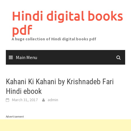
Skip
to
Hindi digital books
content
pdf
A huge collection of Hindi digital books pdf
Main Menu
Kahani Ki Kahani by Krishnadeb Fari
Hindi ebook
March 31, 2017
admin
Advertisement