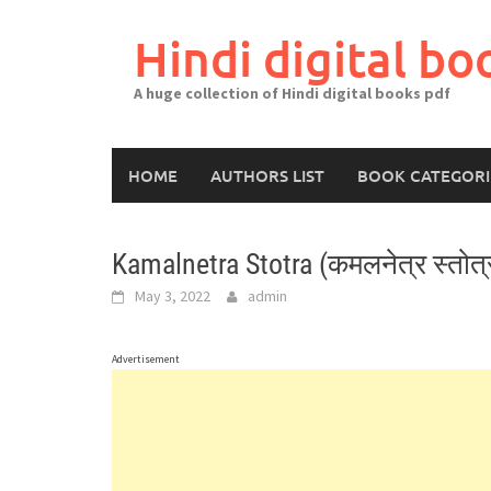
Skip
to
Hindi digital bo
content
A huge collection of Hindi digital books pdf
HOME
AUTHORS LIST
BOOK CATEGORI
Kamalnetra Stotra (कमलनेत्र स्तोत्
May 3, 2022
admin
Advertisement