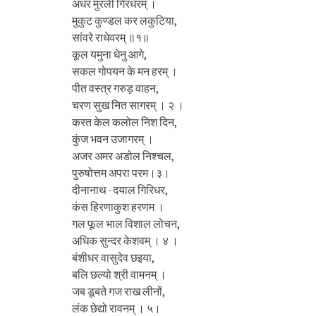
अधर मुरली गिरधरम् ।
मुकुट कुण्डल कर लकुटिया,
सांवरे राधेवरम् ॥१॥
कूल यमुना धेनु आगे,
सकल गोपयन के मन हरम् ।
पीत वस्त्र गरुड़ वाहन,
चरण सुख नित सागरम् । २ ।
करत केल कलोल निश दिन,
कुंज भवन उजागरम् ।
अजर अमर अडोल निश्चल,
पुरुषोत्तम अपरा परम।३।
दीनानाथ · दयाल गिरिधर,
कंस हिरणाकुश हरणम ।
गल फूल भाल विशाल लोचन,
अधिक सुन्दर केशवम् । ४ ।
बंशीधर वासुदेव छइया,
बलि छल्यो श्री वामनम् ।
जब डूबते गज राख लीनों,
लंक छेद्यो रावनम् । ५।