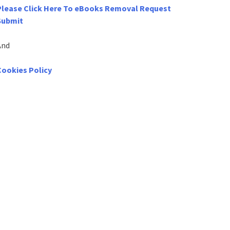
Please Click Here To eBooks Removal Request
Submit
And
Cookies Policy