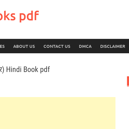
oks pdf
ES
ABOUT US
CONTACT US
DMCA
DISCLAIMER
र) Hindi Book pdf