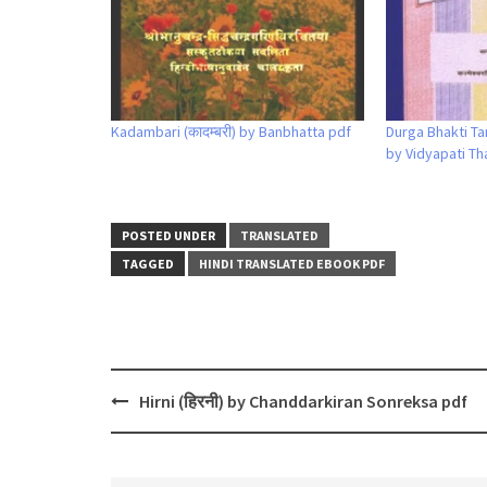
Kadambari (कादम्बरी) by Banbhatta pdf
Durga Bhakti Taran
by Vidyapati Th
POSTED UNDER
TRANSLATED
TAGGED
HINDI TRANSLATED EBOOK PDF
Post
Hirni (हिरनी) by Chanddarkiran Sonreksa pdf
navigation