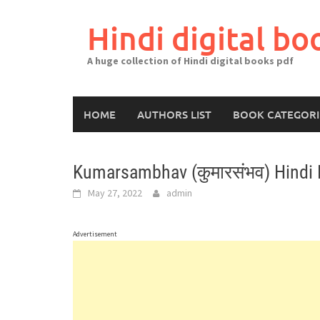
Skip
to
Hindi digital bo
content
A huge collection of Hindi digital books pdf
HOME
AUTHORS LIST
BOOK CATEGORI
Kumarsambhav (कुमारसंभव) Hindi 
May 27, 2022
admin
Advertisement