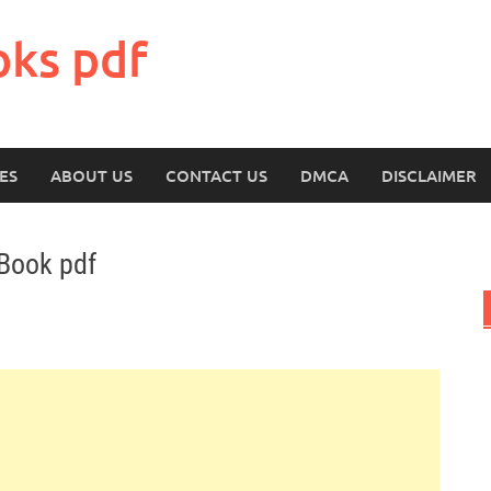
oks pdf
ES
ABOUT US
CONTACT US
DMCA
DISCLAIMER
Book pdf