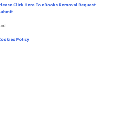
Please Click Here To eBooks Removal Request
Submit
And
Cookies Policy