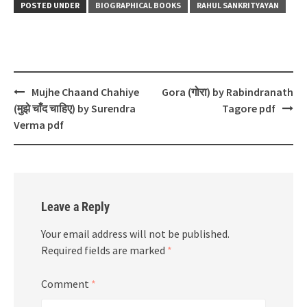
POSTED UNDER
BIOGRAPHICAL BOOKS
RAHUL SANKRITYAYAN
Post
Mujhe Chaand Chahiye
Gora (गोरा) by Rabindranath
navigation
(मुझे चाँद चाहिए) by Surendra
Tagore pdf
Verma pdf
Leave a Reply
Your email address will not be published.
Required fields are marked
*
Comment
*