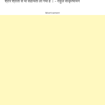
श्रौर श्रोतों से भी सहायता ली गयी है । – राहुल सांकृत्यायन
Advertisement