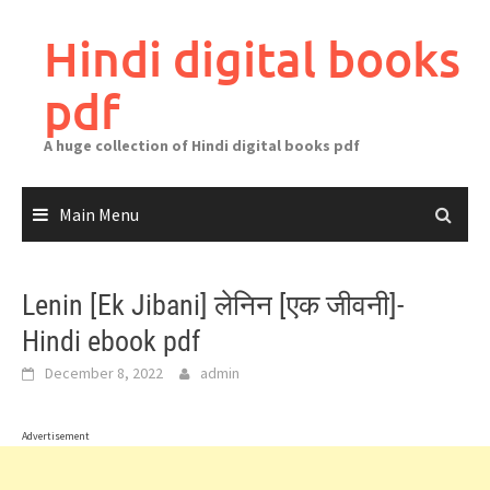
Skip
to
Hindi digital books
content
pdf
A huge collection of Hindi digital books pdf
Main Menu
Lenin [Ek Jibani] लेनिन [एक जीवनी]-
Hindi ebook pdf
December 8, 2022
admin
Advertisement