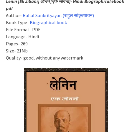
Lenin [Ek Jibani] लेनिन [एक जीवनी]- Hindi Biographical ebook
pdf
Author-
Rahul Sankrityayan (राहुल सांकृत्यायन)
Book Type-
Biographical book
File Format- PDF
Language- Hindi
Pages- 269
Size- 21Mb
Quality- good, without any watermark