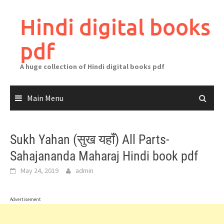
Skip
to
Hindi digital books
content
pdf
A huge collection of Hindi digital books pdf
Main Menu
Sukh Yahan (सुख यहाँ) All Parts-
Sahajananda Maharaj Hindi book pdf
May 24, 2019
admin
Advertisement