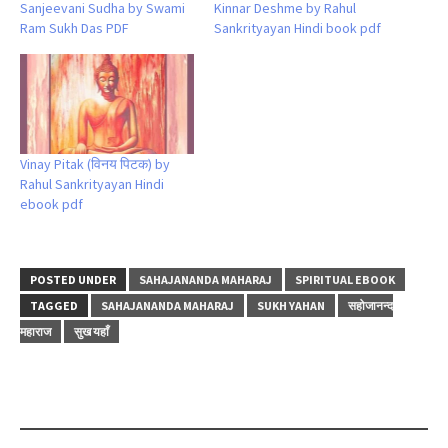
Sanjeevani Sudha by Swami
Kinnar Deshme by Rahul
Ram Sukh Das PDF
Sankrityayan Hindi book pdf
Vinay Pitak (विनय पिटक) by
Rahul Sankrityayan Hindi
ebook pdf
POSTED UNDER
SAHAJANANDA MAHARAJ
SPIRITUAL EBOOK
TAGGED
SAHAJANANDA MAHARAJ
SUKH YAHAN
सहोजानन्द
महाराज
सुख यहाँ