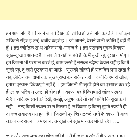
हम आप जीव है । जिनमे जानने देखनेकी शक्ति हो उसे जीव कहते है । जो इस
शक्तिसे रहित है उन्हे अजीव कहते है । जो जानने, देखने वाली ज्योति है वही मैं
हूँ । इस ज्योतिके साथ अविनाभावी आनन्द है । इस प्रानन्द गुणके विकास
सुख-दुःख व आनन्द है । सब जीव यही चाहते हैं कि मैं सुखी रहू, दुःख न भोगू ।
हम जितना भी प्रयास करते हैं, काम करते है उसका उद्देश्य केवल यही है कि मैं
सुखी रहू, दुःखसे छुटकारा पा जाऊं। सुखकी खोजमे ही रात दिन लगा रहता है
यह, लेकिन क्या अभी तक सुख प्राप्त कर सके ? नही । क्योंकि हमारी खोज,
हमारा प्रयास विवेकपूर्ण नहीं है । हम जितनी भी सुखी होने का प्रयास कर रहे
हैं उसका परिणाम उल्टा ही होता है । कारण यह है कि हमारी खोज परपदा
मे है । यदि हम स्वयं को देखें, समझे, अनुभव करें तो यहो पावेंगे कि सुख कही
नही, – नन्द किसी स्थान पर न मिलता है, न बिकता है किन्तु मुझमे स्वयं मे ही
आनन्द लबालब भरा हुआ है । जिसकी प्राप्ति भटकते रहने के कारण मै आज
तक न कर सका । हम आज तक दुखो को सुख मानकर भोगते रहे। ….
ज्ञान और सुख अन्य कुछ चीज नही है । मैं ही ज्ञान हु और मैं ही सुख हु । हम