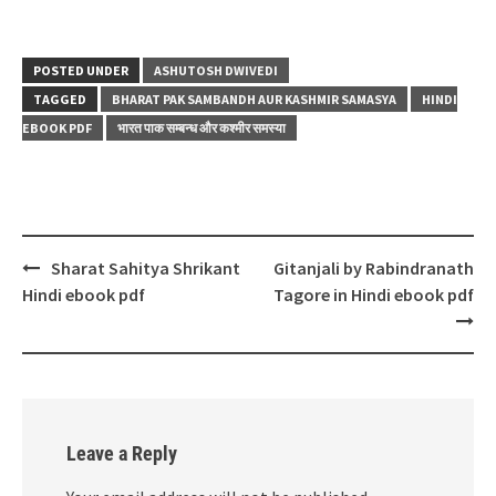
POSTED UNDER
ASHUTOSH DWIVEDI
TAGGED
BHARAT PAK SAMBANDH AUR KASHMIR SAMASYA
HINDI
EBOOK PDF
भारत पाक सम्बन्ध और कश्मीर समस्या
Post
Sharat Sahitya Shrikant
Gitanjali by Rabindranath
navigation
Hindi ebook pdf
Tagore in Hindi ebook pdf
Leave a Reply