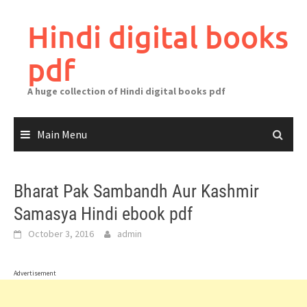
Skip
to
Hindi digital books
content
pdf
A huge collection of Hindi digital books pdf
Main Menu
Bharat Pak Sambandh Aur Kashmir
Samasya Hindi ebook pdf
October 3, 2016
admin
Advertisement