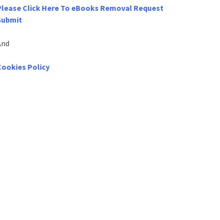
Please Click Here To eBooks Removal Request
Submit
And
Cookies Policy