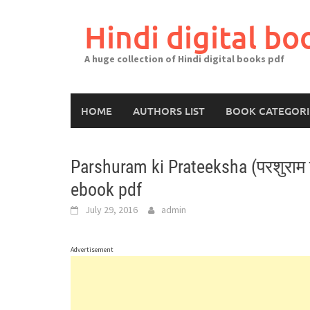
Skip
to
Hindi digital bo
content
A huge collection of Hindi digital books pdf
HOME
AUTHORS LIST
BOOK CATEGORI
Parshuram ki Prateeksha (परशुराम क
ebook pdf
July 29, 2016
admin
Advertisement