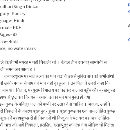
mdhari Singh Dinkar
gory- Poetry
guage- Hindi
rmat- PDF
Pages- 82
Size- 4mb
nice, no watermark
 पहले किसी भी मग्रह म नही निकली थी । केवल तीन रचनाए सामधेनी स
असली समय अब आया ह ।
है। जब परशुराम पर मात हत्या का पाप चढा वे उससे मुक्ति पान को सभीतीथों
ानी उनके मन स से पाप का भान नही दूर हुआ । तब पिता ने उनसे कहा कि
छूट जायगा। नितान, परगुराम हिमालय पर चढकर कलास पहुँच और ब्रह्मकुण्ड
नके हाथ से छूट कर गिर गया अथात उनका मन पाप मुक्त हो गया ।
स कुण्ड के पवित्र जल को पथ्वी पर उतार देना चाहिए । अतएव, उन्होने
े निकलने के कारण ब्रह्मपुत्र हुआ । ब्रह्मकुण्ड का एक नाम लोहित कुण्ड
शुराम ने ब्रह्मकुण्ड से ही निकाली थी कितु आगे चलकर वह धारा लोहित-
भी धारा को आगे निकाला, इसलिए, ब्रह्मपुत्र का एक नाम लोहित भी मिलता