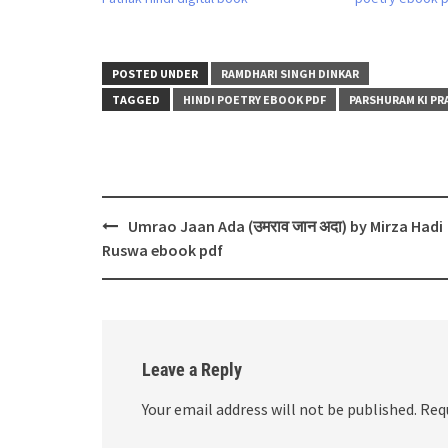
POSTED UNDER
RAMDHARI SINGH DINKAR
TAGGED
HINDI POETRY EBOOK PDF
PARSHURAM KI P
Post
Umrao Jaan Ada (उमराव जान अदा) by Mirza Hadi
navigation
Ruswa ebook pdf
Leave a Reply
Your email address will not be published.
Req