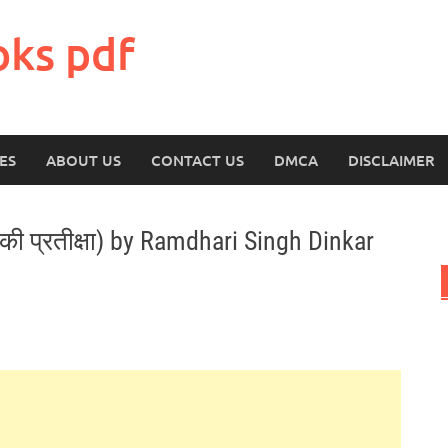
oks pdf
ES
ABOUT US
CONTACT US
DMCA
DISCLAIMER
ी प्रतीक्षा) by Ramdhari Singh Dinkar