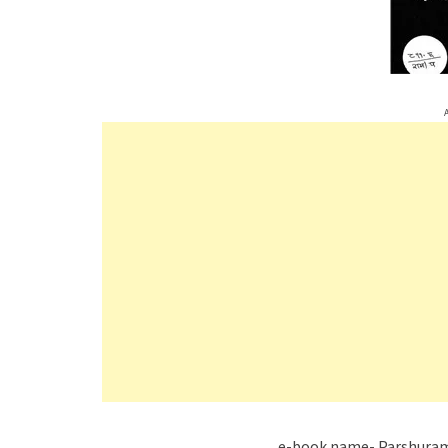
e-book name- Parshuram ki