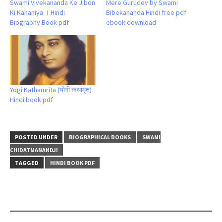
Swami Vivekananda Ke Jibon
Mere Gurudev by Swami
Ki Kahaniya । Hindi
Bibekananda Hindi free pdf
Biography Book pdf
ebook download
Yogi Kathamrita (योगी कथामृत)
Hindi book pdf
POSTED UNDER
BIOGRAPHICAL BOOKS
SWAMI
CHIDATMANANDJI
TAGGED
HINDI BOOK PDF