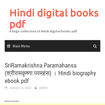
Skip
to
Hindi digital books
content
pdf
A huge collection of Hindi digital books pdf
Main Menu
SriRamakrishna Paramahansa
(श्रीरामकृष्णा परमहंस) । Hindi biography
ebook pdf
January 3, 2022
admin
Advertisement