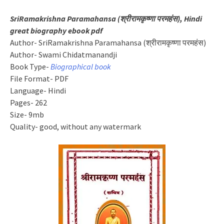
SriRamakrishna Paramahansa (श्रीरामकृष्णा परमहंस), Hindi
great biography ebook pdf
Author- SriRamakrishna Paramahansa (श्रीरामकृष्णा परमहंस)
Author- Swami Chidatmanandji
Book Type-
Biographical book
File Format- PDF
Language- Hindi
Pages- 262
Size- 9mb
Quality- good, without any watermark